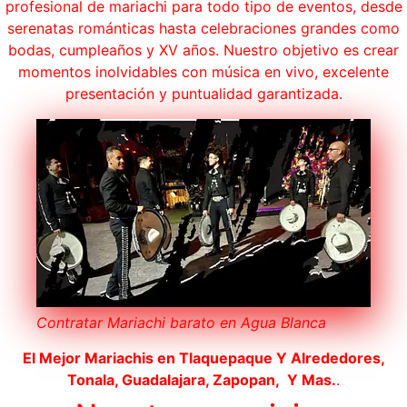
profesional de mariachi para todo tipo de eventos, desde
serenatas románticas hasta celebraciones grandes como
bodas, cumpleaños y XV años. Nuestro objetivo es crear
momentos inolvidables con música en vivo, excelente
presentación y puntualidad garantizada.
Contratar Mariachi barato en Agua Blanca
El Mejor Mariachis en
Tlaquepaque
Y Alrededores,
Tonala, Guadalajara, Zapopan, Y Mas.
.