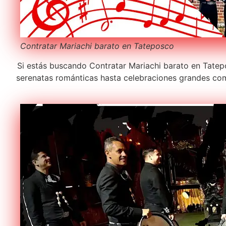
Contratar Mariachi barato en Tateposco
Si estás buscando Contratar Mariachi barato en Tatepo
serenatas románticas hasta celebraciones grandes com