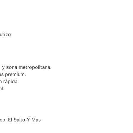
utizo.
 y zona metropolitana.
es premium.
n rápida.
l.
o, El Salto Y Mas