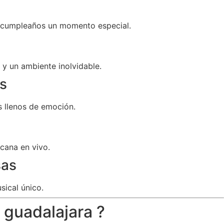
u cumpleaños un momento especial.
y un ambiente inolvidable.
s
 llenos de emoción.
cana en vivo.
sas
sical único.
 guadalajara ?