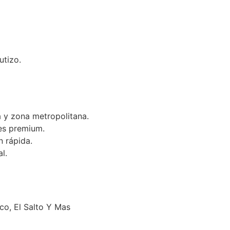
utizo.
 y zona metropolitana.
es premium.
n rápida.
l.
o, El Salto Y Mas