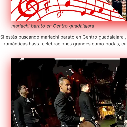
mariachi barato en Centro guadalajara
Si estás buscando mariachi barato en Centro guadalajara ,
románticas hasta celebraciones grandes como bodas, cum