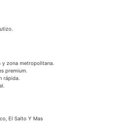
utizo.
 y zona metropolitana.
es premium.
n rápida.
l.
o, El Salto Y Mas