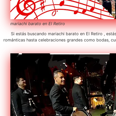
mariachi barato en El Retiro
Si estás buscando mariachi barato en El Retiro , está
románticas hasta celebraciones grandes como bodas, cum