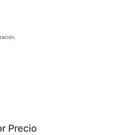
zación.
or Precio