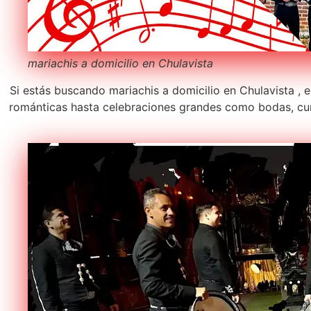
mariachis a domicilio en Chulavista
Si estás buscando mariachis a domicilio en Chulavista , 
románticas hasta celebraciones grandes como bodas, cum