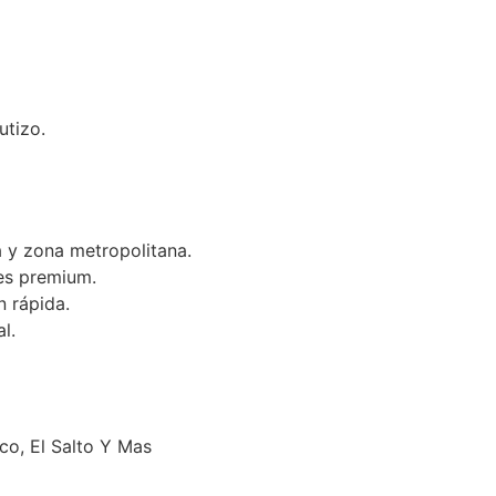
utizo.
 y zona metropolitana.
es premium.
n rápida.
l.
o, El Salto Y Mas