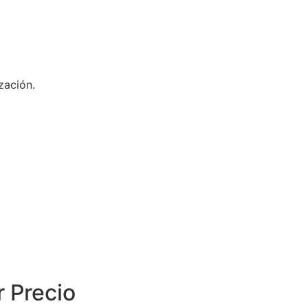
zación.
r Precio