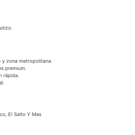
utizo.
 y zona metropolitana.
es premium.
n rápida.
l.
o, El Salto Y Mas