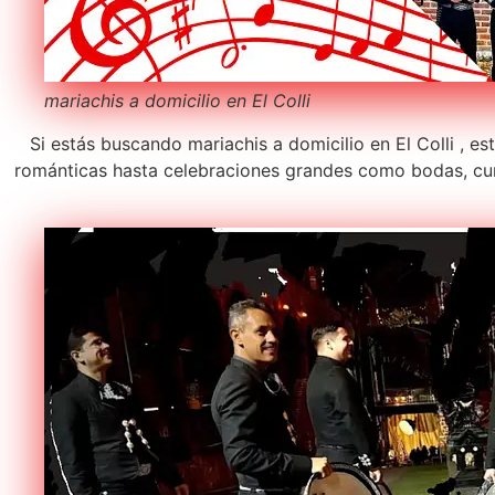
mariachis a domicilio en El Colli
Si estás buscando mariachis a domicilio en El Colli , e
románticas hasta celebraciones grandes como bodas, cum