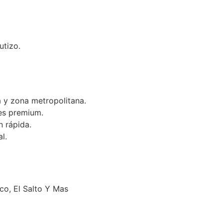
utizo.
 y zona metropolitana.
es premium.
n rápida.
l.
o, El Salto Y Mas