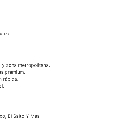
utizo.
 y zona metropolitana.
es premium.
n rápida.
l.
o, El Salto Y Mas