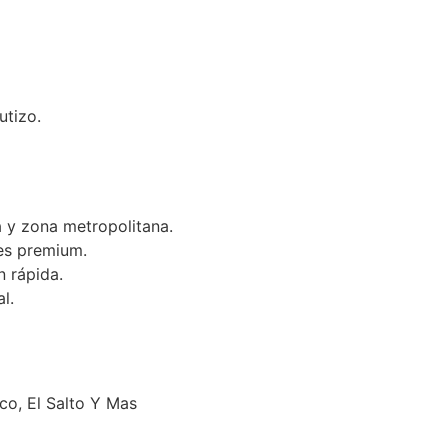
utizo.
 y zona metropolitana.
es premium.
n rápida.
l.
o, El Salto Y Mas