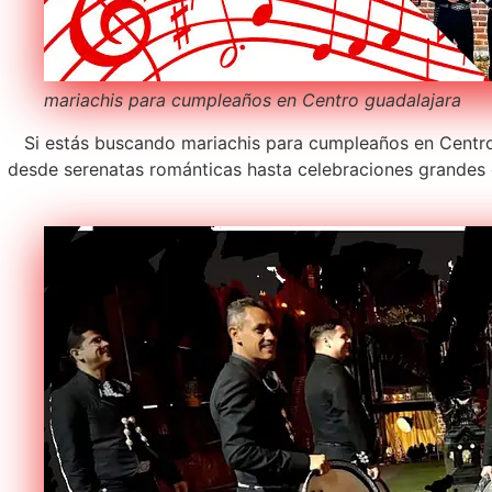
mariachis para cumpleaños en Centro guadalajara
Si estás buscando mariachis para cumpleaños en Centro g
desde serenatas románticas hasta celebraciones grandes 