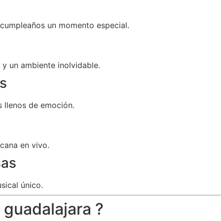
u cumpleaños un momento especial.
y un ambiente inolvidable.
s
 llenos de emoción.
cana en vivo.
sas
sical único.
 guadalajara ?