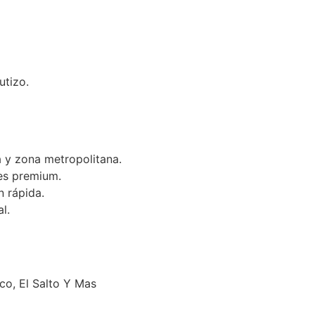
utizo.
 y zona metropolitana.
es premium.
n rápida.
l.
o, El Salto Y Mas