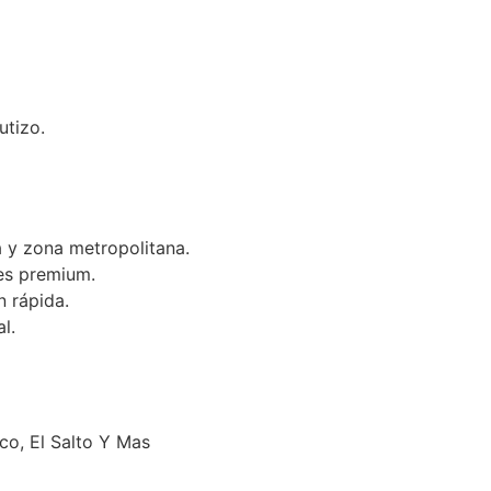
utizo.
 y zona metropolitana.
es premium.
n rápida.
l.
o, El Salto Y Mas