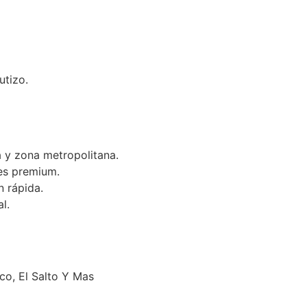
utizo.
 y zona metropolitana.
es premium.
n rápida.
l.
o, El Salto Y Mas