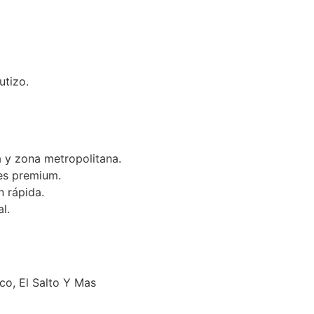
utizo.
 y zona metropolitana.
es premium.
n rápida.
l.
o, El Salto Y Mas