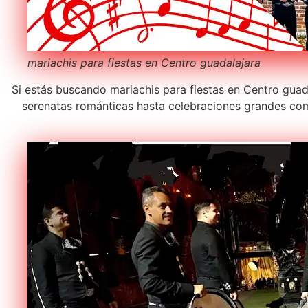
mariachis para fiestas en Centro guadalajara
Si estás buscando mariachis para fiestas en Centro guada
serenatas románticas hasta celebraciones grandes com