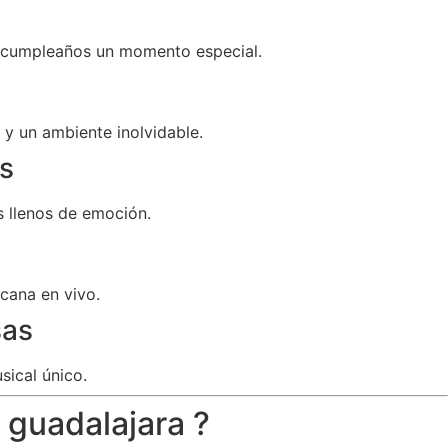
u cumpleaños un momento especial.
y un ambiente inolvidable.
s
 llenos de emoción.
cana en vivo.
sas
sical único.
 guadalajara ?