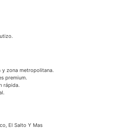
utizo.
 y zona metropolitana.
es premium.
n rápida.
l.
o, El Salto Y Mas