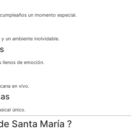
u cumpleaños un momento especial.
y un ambiente inolvidable.
s
 llenos de emoción.
cana en vivo.
sas
sical único.
de Santa María ?