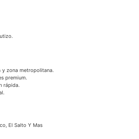
utizo.
 y zona metropolitana.
es premium.
n rápida.
l.
o, El Salto Y Mas