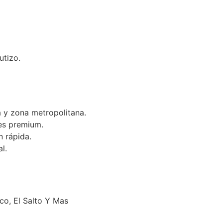
utizo.
 y zona metropolitana.
es premium.
n rápida.
l.
o, El Salto Y Mas