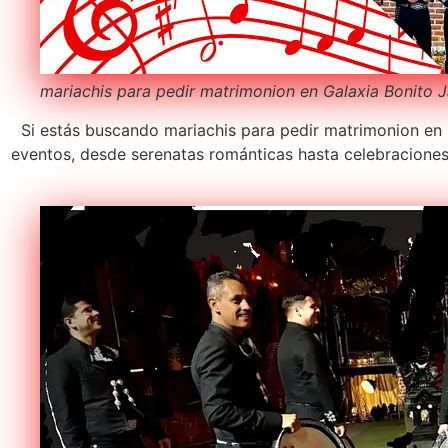
mariachis para pedir matrimonion en Galaxia Bonito 
Si estás buscando mariachis para pedir matrimonion en G
eventos, desde serenatas románticas hasta celebracione