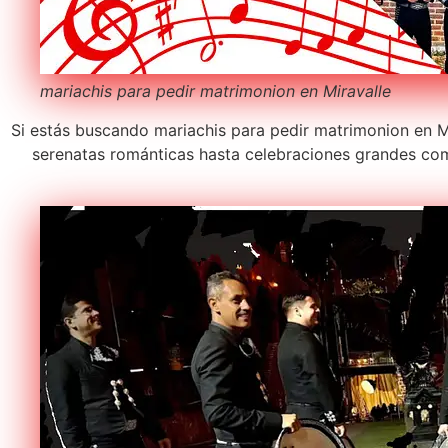
mariachis para pedir matrimonion en Miravalle
Si estás buscando mariachis para pedir matrimonion en Mi
serenatas románticas hasta celebraciones grandes com