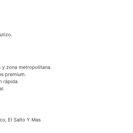
utizo.
 y zona metropolitana.
es premium.
n rápida.
l.
o, El Salto Y Mas