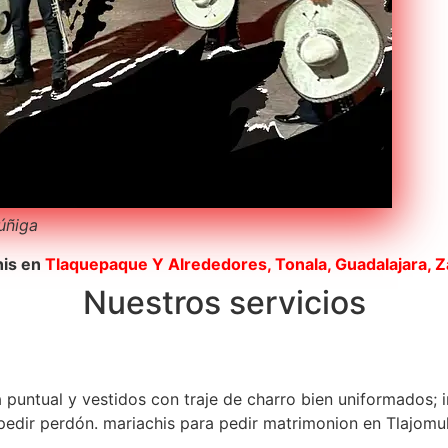
Zúñiga
his en
Tlaquepaque
Y Alrededores, Tonala, Guadalajara, 
Nuestros servicios
a puntual y vestidos con traje de charro bien uniformados; 
edir perdón. mariachis para pedir matrimonion en Tlajomul