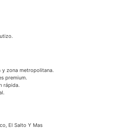
utizo.
 y zona metropolitana.
es premium.
n rápida.
l.
o, El Salto Y Mas