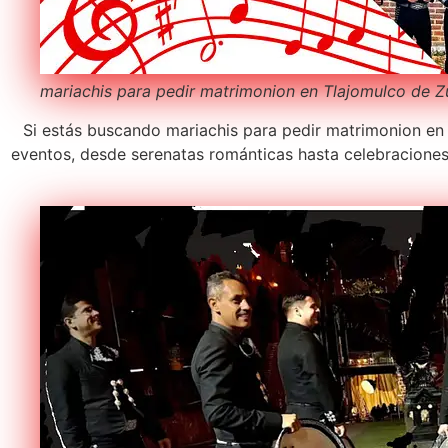
mariachis para pedir matrimonion en Tlajomulco de 
Si estás buscando mariachis para pedir matrimonion en T
eventos, desde serenatas románticas hasta celebracione