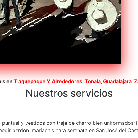
his en
Tlaquepaque
Y Alrededores, Tonala, Guadalajara, 
Nuestros servicios
a puntual y vestidos con traje de charro bien uniformados; 
dir perdón. mariachis para serenata en San José del Castil