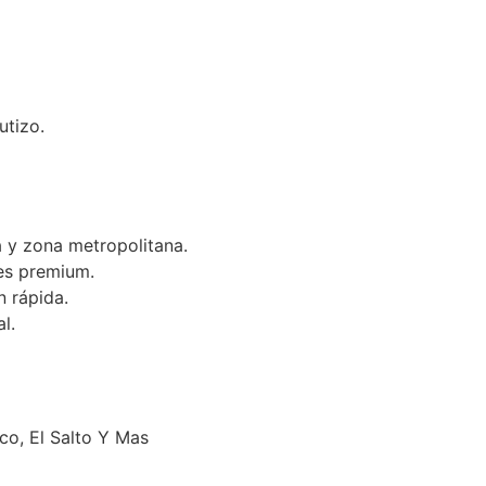
utizo.
 y zona metropolitana.
es premium.
n rápida.
l.
o, El Salto Y Mas