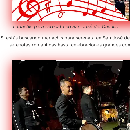
mariachis para serenata en San José del Castillo
Si estás buscando mariachis para serenata en San José del 
serenatas románticas hasta celebraciones grandes com