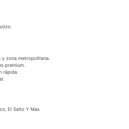
utizo.
 y zona metropolitana.
es premium.
n rápida.
l.
o, El Salto Y Mas