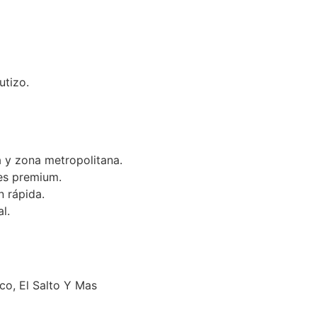
utizo.
 y zona metropolitana.
es premium.
n rápida.
l.
o, El Salto Y Mas