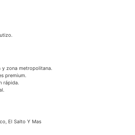
utizo.
 y zona metropolitana.
es premium.
n rápida.
l.
o, El Salto Y Mas