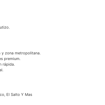
utizo.
 y zona metropolitana.
es premium.
n rápida.
l.
o, El Salto Y Mas