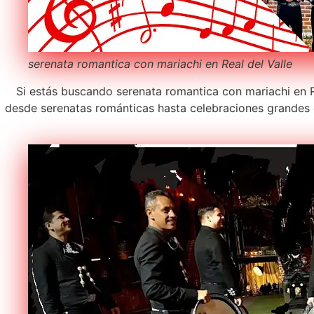
serenata romantica con mariachi en Real del Valle
Si estás buscando serenata romantica con mariachi en Re
desde serenatas románticas hasta celebraciones grandes 