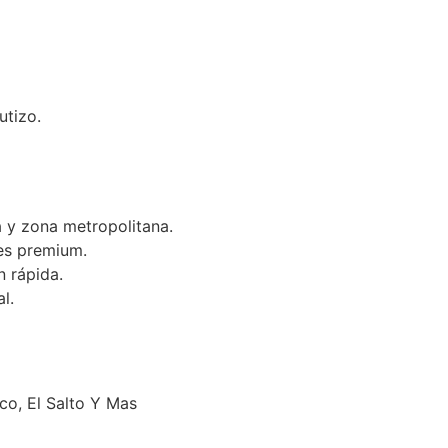
utizo.
 y zona metropolitana.
es premium.
n rápida.
l.
o, El Salto Y Mas