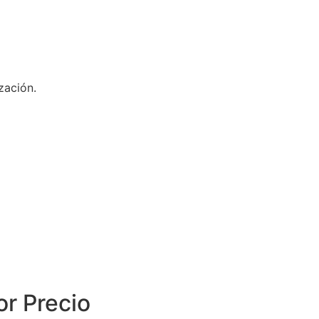
zación.
or Precio