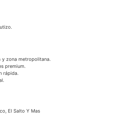
utizo.
 y zona metropolitana.
es premium.
n rápida.
l.
o, El Salto Y Mas