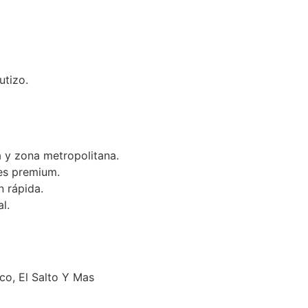
utizo.
 y zona metropolitana.
es premium.
n rápida.
l.
o, El Salto Y Mas