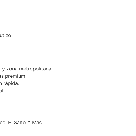
utizo.
 y zona metropolitana.
es premium.
n rápida.
l.
o, El Salto Y Mas