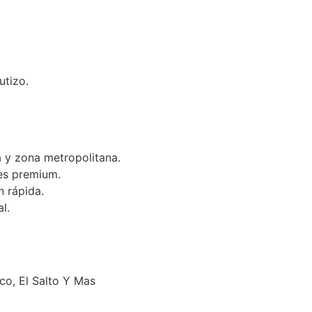
utizo.
 y zona metropolitana.
es premium.
n rápida.
l.
o, El Salto Y Mas