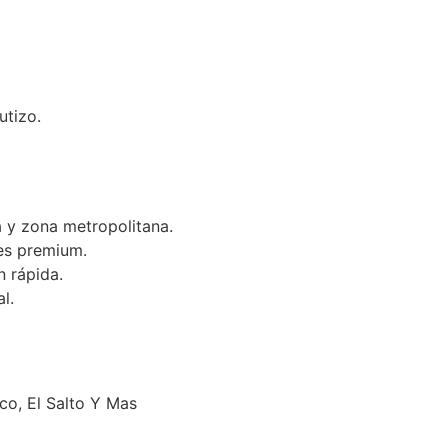
utizo.
 y zona metropolitana.
es premium.
n rápida.
l.
o, El Salto Y Mas